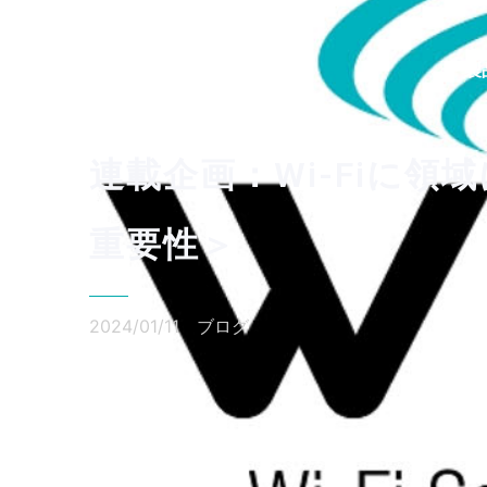
製
連載企画：Wi-Fiに領
重要性＞
2024/01/11
ブログ