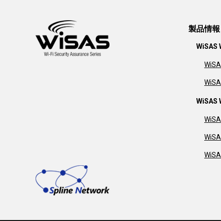
製品情報
WiSA
WiS
WiS
WiSA
WiSA
WiSA
WiSA