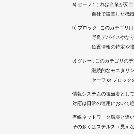
a) セーフ : これは企業
自社で設置した機器や許
b) ブロック : このカテ
野良デバイスやなりすま
位置情報の特定や接続遮
c) グレー : このカテゴ
継続的なモニタリングを
セーフ or ブロックの
情報システムの担当者として
対応は日常の運用において
有線ネットワーク環境と違い、
その多くはステルス（見えな