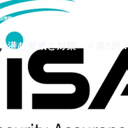
品情報
導入事例
販売代理店
域に潜む脅威と対策 ＜第5回：