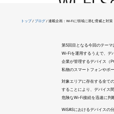
トップ
/
ブログ
/
連載企画：Wi-Fiに領域に潜む脅威と対策
第5回目となる今回のテーマは
Wi-Fiを運用するうえで
企業が管理するデバイス（P
私物のスマートフォンやポー
対象エリアに存在する全ての
することにより、デバイス
危険なWi-Fi接続を迅速に
WiSASにおけるデバイスの