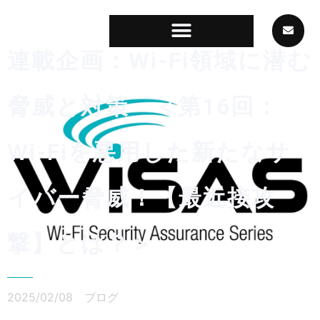
連載企画：Wi-Fi領域に潜む
脅威と対策 ＜第16回：
Wi-Fiを悪用した新たなサ
イバー脅威！【最近接攻
撃】とは？＞
2025/02/08
ブログ