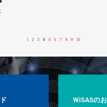
に
1
2
3
4
5
6
7
8
9
10
ド
WiSAS