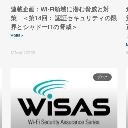
月
連載企画：Wi-Fi領域に潜む脅威と対
策 ＜第14回： 認証セキュリティの限
界とシャドーITの脅威＞
MORE >
M
2024年10月11日
ブログ