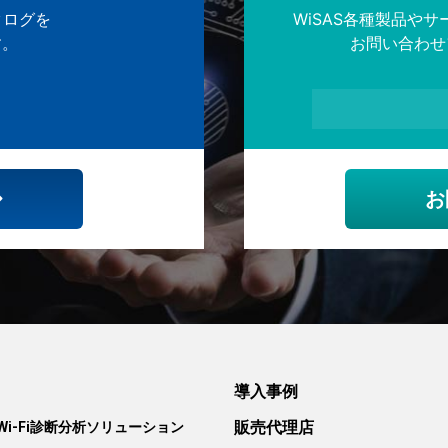
タログを
WiSAS各種製品や
す。
お問い合わせ
お
導入事例
販売代理店
S Wi-Fi診断分析ソリューション