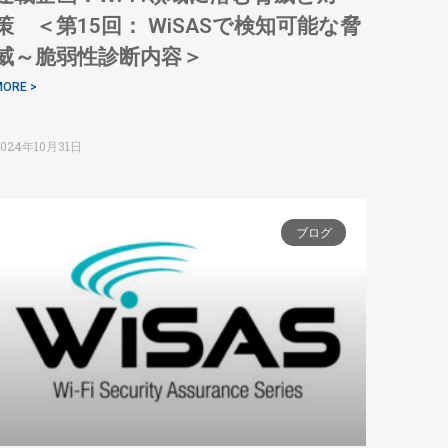
策 ＜第15回： WiSASで検知可能な脅
威～脆弱性診断内容＞
ORE >
2024年10月31日
ブログ