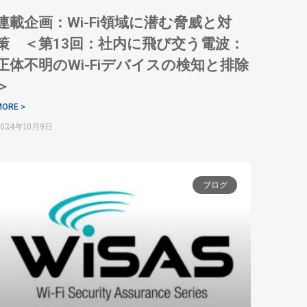
連載企画：Wi-Fi領域に潜む脅威と対
策 ＜第13回：社内に飛び交う電波：
正体不明のWi-Fiデバイスの検知と排除
＞
ORE >
2024年10月9日
ブログ